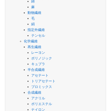
綿
麻
動物繊維
毛
絹
指定外繊維
テンセル
化学繊維
再生繊維
レーヨン
ポリノジック
キュプラ
半合成繊維
アセテート
トリアセテート
プロミックス
合成繊維
アクリル
ポリエステル
ナイロン