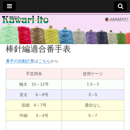
変
糸
棒針編適合番手表
■
番手の自動計算
は
こちら
から
か
手芸用糸
使用ゲージ
わ
極太 10～12号
1.5～3
り
並太 6～8号
3～5
並細 4～7号
適合なし
い
中細 3～4号
5～7
と