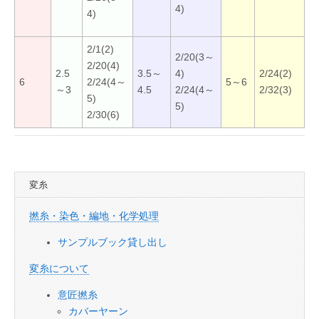
4)
4)
2/1(2)
2/20(3～
2/20(4)
2.5
3.5～
4)
2/24(2)
6
2/24(4～
5～6
～3
4.5
2/24(4～
2/32(3)
5)
5)
2/30(6)
変糸
撚糸・染色・編地・化学処理
サンプルブック貸し出し
変糸について
意匠撚糸
カバーヤーン