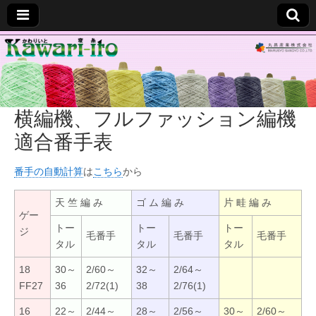
変
糸
横編機、フルファッション編機
■
適合番手表
か
番手の自動計算
は
こちら
から
わ
天 竺 編 み
ゴ ム 編 み
片 畦 編 み
ゲー
り
トー
トー
トー
ジ
毛番手
毛番手
毛番手
タル
タル
タル
い
18
30～
2/60～
32～
2/64～
FF27
36
2/72(1)
38
2/76(1)
と
16
22～
2/44～
28～
2/56～
30～
2/60～