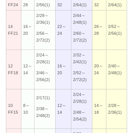
■
FF24
28
2/56(1)
32
2/64(1)
32
2/64(1)
2/28～
2/44～
2/36(1)
2/48(1)
14
16～
22～
26～
2/52～
FF21
20
2/56～
24
2/60～
28
2/56(1)
2/72(2)
2/72(2)
2/24～
2/32～
2/28(1)
2/42(1)
12
12～
16～
20～
2/40～
FF18
14
2/46～
20
2/52～
24
2/48(1)
2/56(2)
2/72(2)
2/24～
2/17(1)
2/28(1)
10
8～
12～
14～
2/28～
2/38～
FF15
10
14
2/48～
18
2/36(1)
2/48(2)
2/54(2)