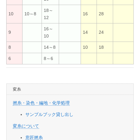
18～
10
10～8
16
28
12
16～
9
14
24
10
8
14～8
10
18
6
8～6
変糸
撚糸・染色・編地・化学処理
サンプルブック貸し出し
変糸について
意匠撚糸