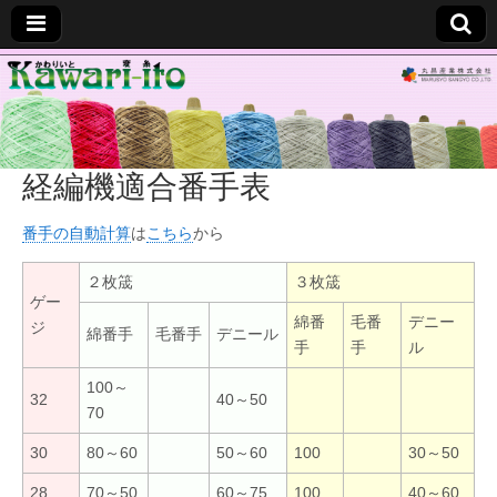
変
糸
経編機適合番手表
■
番手の自動計算
は
こちら
から
か
２枚筬
３枚筬
わ
ゲー
綿番
毛番
デニー
ジ
綿番手
毛番手
デニール
手
手
ル
り
100～
32
40～50
い
70
30
80～60
50～60
100
30～50
と
28
70～50
60～75
100
40～60